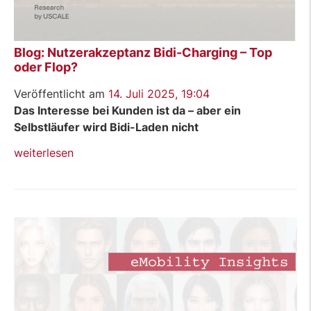
Blog: Nutzerakzeptanz Bidi-Charging – Top
oder Flop?
Veröffentlicht am
14. Juli 2025, 19:04
Das Interesse bei Kunden ist da – aber ein
Selbstläufer wird Bidi-Laden nicht
„Blog:
weiterlesen
Nutzerakzeptanz
Bidi-
Charging
–
Top
oder
Flop?“