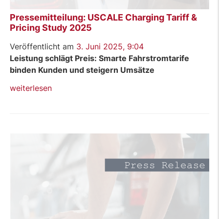
Pressemitteilung: USCALE Charging Tariff &
Pricing Study 2025
Veröffentlicht am
3. Juni 2025, 9:04
Leistung schlägt Preis: Smarte Fahrstromtarife
binden Kunden und steigern Umsätze
„Pressemitteilung:
weiterlesen
USCALE
Charging
Tariff
&
Pricing
Study
2025“