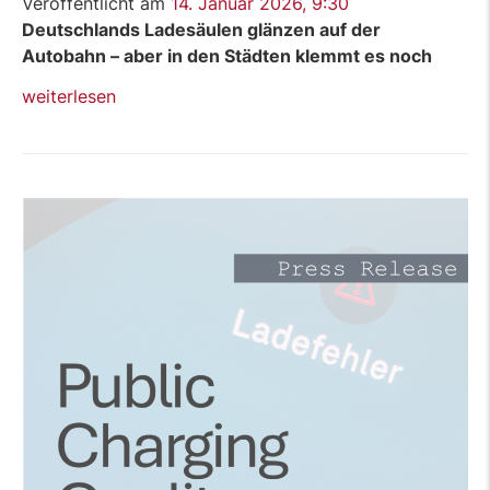
Veröffentlicht am
14. Januar 2026, 9:30
Deutschlands Ladesäulen glänzen auf der
Autobahn – aber in den Städten klemmt es noch
„Pressemitteilung:
weiterlesen
Public
Charging
Study
2025“