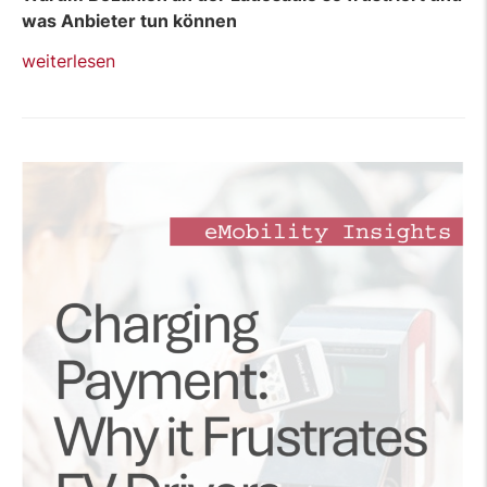
was Anbieter tun können
„Pressemitteilung:
weiterlesen
Charging
Payment
Study
2026“