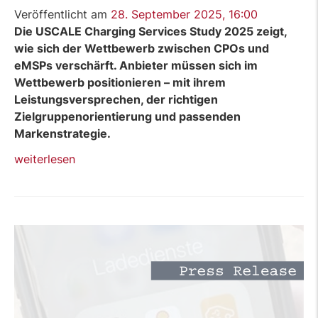
Veröffentlicht am
28. September 2025, 16:00
Die USCALE Charging Services Study 2025 zeigt,
wie sich der Wettbewerb zwischen CPOs und
eMSPs verschärft. Anbieter müssen sich im
Wettbewerb positionieren – mit ihrem
Leistungsversprechen, der richtigen
Zielgruppenorientierung und passenden
Markenstrategie.
„Blog:
weiterlesen
EV
Charging
–
Wettbewerbsstrategien
für
CPOs
und
eMSPs“