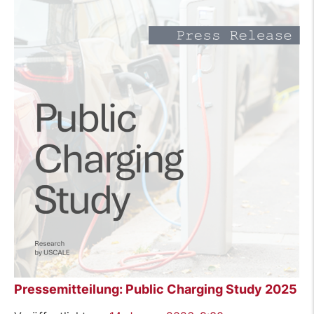
Ladesäule
so
frustriert
und
was
Anbieter
tun
können“
Pressemitteilung: Public Charging Study 2025