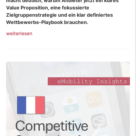
macht deutlich, warum Anbieter jetzt ein klares
Value Proposition, eine fokussierte
Zielgruppenstrategie und ein klar definiertes
Wettbewerbs-Playbook brauchen.
„Blog:
weiterlesen
EV-
Laden
–
Wettbewerbsstrategien
für
CPOs
im
Vereinigten
Königreich“