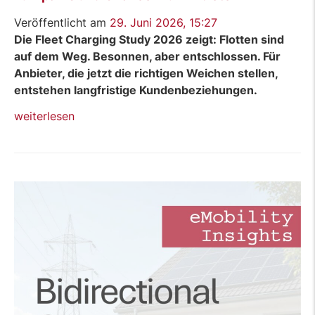
Veröffentlicht am
29. Juni 2026, 15:27
Die Fleet Charging Study 2026 zeigt: Flotten sind
auf dem Weg. Besonnen, aber entschlossen. Für
Anbieter, die jetzt die richtigen Weichen stellen,
entstehen langfristige Kundenbeziehungen.
„Blog:
weiterlesen
Fleet
Electrification
–
Pain-
Points
der
Fuhrparks
und
Chancen
für
Anbieter“