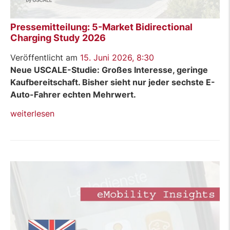
Pressemitteilung: 5-Market Bidirectional
Charging Study 2026
Veröffentlicht am
15. Juni 2026, 8:30
Neue USCALE-Studie: Großes Interesse, geringe
Kaufbereitschaft. Bisher sieht nur jeder sechste E-
Auto-Fahrer echten Mehrwert.
„Pressemitteilung:
weiterlesen
5-
Market
Bidirectional
Charging
Study
2026“