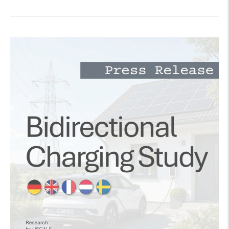
Bidirektionales
Laden –
Marktpotenzial
V2G-
V2H-
V2B
und
Business
Case“