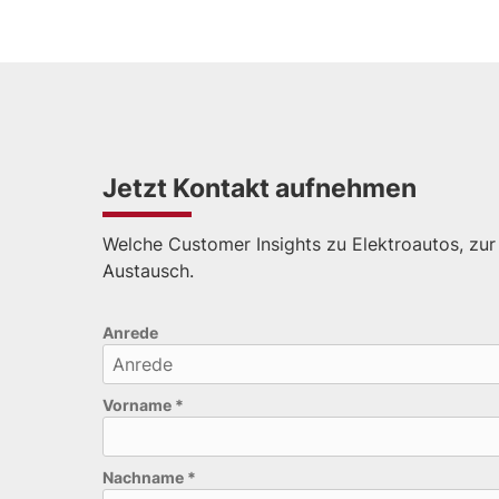
Jetzt Kontakt aufnehmen
Welche Customer Insights zu Elektroautos, zur
Austausch.
Bitte lasse dieses Feld leer.
Anrede
Vorname
*
Nachname
*