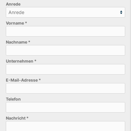
Anrede
Vorname
*
Nachname
*
Unternehmen
*
E-Mail-Adresse
*
Telefon
Bitte lasse dieses Feld leer.
Nachricht
*