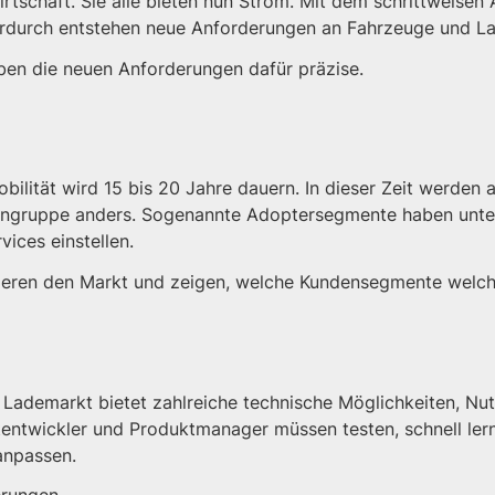
rtschaft. Sie alle bieten nun Strom. Mit dem schrittweisen 
ierdurch entstehen neue Anforderungen an Fahrzeuge und La
ben die neuen Anforderungen dafür präzise.
obilität wird 15 bis 20 Jahre dauern. In dieser Zeit werde
dengruppe anders. Sogenannte Adoptersegmente haben unter
ices einstellen.
ieren den Markt und zeigen, welche Kundensegmente welc
Lademarkt bietet zahlreiche technische Möglichkeiten, Nu
tentwickler und Produktmanager müssen testen, schnell ler
anpassen.